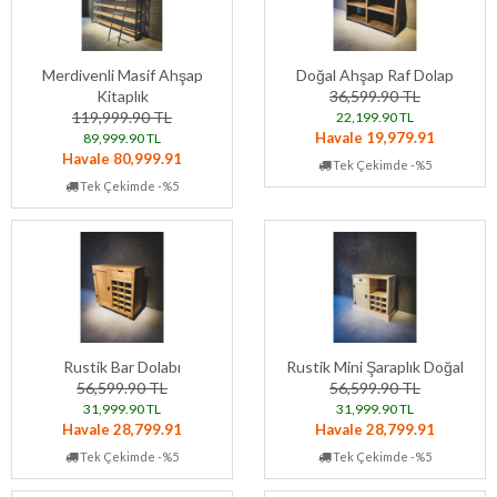
Merdivenli Masif Ahşap
Doğal Ahşap Raf Dolap
Kitaplık
36,599.90 TL
119,999.90 TL
22,199.90 TL
Havale 19,979.91
89,999.90 TL
Havale 80,999.91
Tek Çekimde -%5
Tek Çekimde -%5
Rustik Bar Dolabı
Rustik Mini Şaraplık Doğal
56,599.90 TL
56,599.90 TL
31,999.90 TL
31,999.90 TL
Havale 28,799.91
Havale 28,799.91
Tek Çekimde -%5
Tek Çekimde -%5