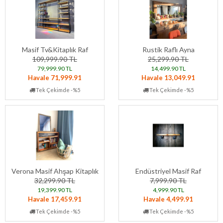
Masif Tv&Kitaplık Raf
Rustik Raflı Ayna
109,999.90 TL
25,299.90 TL
79,999.90 TL
14,499.90 TL
Havale 71,999.91
Havale 13,049.91
Tek Çekimde -%5
Tek Çekimde -%5
Verona Masif Ahşap Kitaplık
Endüstriyel Masif Raf
32,299.90 TL
7,999.90 TL
19,399.90 TL
4,999.90 TL
Havale 17,459.91
Havale 4,499.91
Tek Çekimde -%5
Tek Çekimde -%5