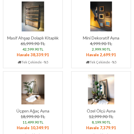
Masif Ahşap Dolaplı Kitaplık
Mini Dekoratif Ayna
65,999.90 TL
4,999.90 TL
42,599.90 TL
2,999.90 TL
Havale 38,339.91
Havale 2,699.91
Tek Çekimde -%5
Tek Çekimde -%5
Üçgen Ağaç Ayna
Özel Ölçü Ayna
18,999.90 TL
12,999.90 TL
11,499.90 TL
8,199.90 TL
Havale 10,349.91
Havale 7,379.91