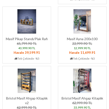
Masif Pikap Standı/Plak Rafı
Masif Ayna 200x100
65,799.90 TL
22,999.90 TL
43,999.90 TL
12,999.90 TL
Havale 39,599.91
Havale 11,699.91
Tek Çekimde -%5
Tek Çekimde -%5
Bristol Masif Ahşap Kitaplık
Bristol Masif Ahşap Kitaplık
v2
62,999.90 TL
62,999.90 TL
33,999.90 TL