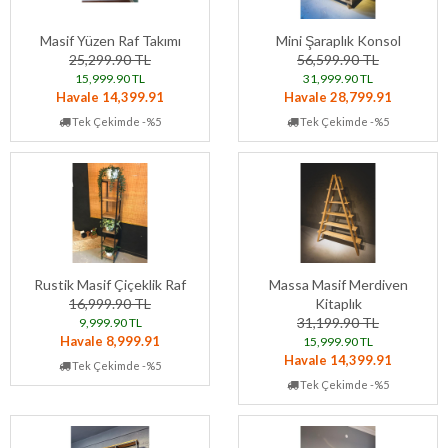
Masif Yüzen Raf Takımı
Mini Şaraplık Konsol
25,299.90 TL
56,599.90 TL
15,999.90 TL
31,999.90 TL
Havale 14,399.91
Havale 28,799.91
Tek Çekimde -%5
Tek Çekimde -%5
Rustik Masif Çiçeklik Raf
Massa Masif Merdiven
16,999.90 TL
Kitaplık
31,199.90 TL
9,999.90 TL
Havale 8,999.91
15,999.90 TL
Havale 14,399.91
Tek Çekimde -%5
Tek Çekimde -%5