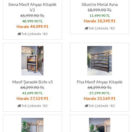
Siena Masif Ahşap Kitaplık
Siluette Metal Ayna
V2
18,999.90 TL
65,999.90 TL
11,499.90 TL
Havale 10,349.91
48,999.90 TL
Havale 44,099.91
Tek Çekimde -%5
Tek Çekimde -%5
Masif Şaraplık Büfe v3
Pisa Masif Ahşap Kitaplık
64,299.90 TL
64,299.90 TL
41,699.90 TL
37,299.90 TL
Havale 37,529.91
Havale 33,569.91
Tek Çekimde -%5
Tek Çekimde -%5