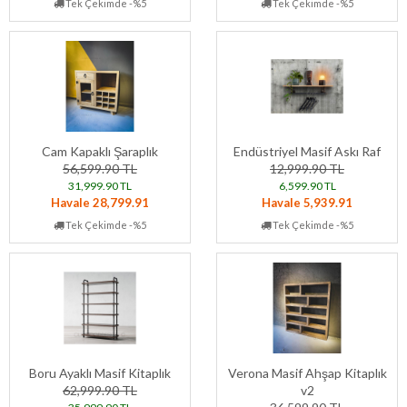
Tek Çekimde -%5
Tek Çekimde -%5
Cam Kapaklı Şaraplık
Endüstriyel Masif Askı Raf
56,599.90 TL
12,999.90 TL
31,999.90 TL
6,599.90 TL
Havale 28,799.91
Havale 5,939.91
Tek Çekimde -%5
Tek Çekimde -%5
Boru Ayaklı Masif Kitaplık
Verona Masif Ahşap Kitaplık
62,999.90 TL
v2