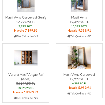
Masif Ayna Çerçevesi Geniş
Masif Ayna
12,999.90 TL
19,399.90 TL
7,999.90 TL
10,399.90 TL
Havale 7,199.91
Havale 9,359.91
Tek Çekimde -%5
Tek Çekimde -%5
Verona Masif Ahşap Raf
Masif Ayna Çerçevesi
(Adet)
12,999.90 TL
36,599.90 TL
6,599.90 TL
Havale 5,939.91
20,299.90 TL
Havale 18,269.91
Tek Çekimde -%5
Tek Çekimde -%5