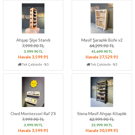
Ahşap Şişe Standı
Masif Şaraplık Büfe v2
7,999.90 TL
64,299.90 TL
3,999.90 TL
41,699.90 TL
Havale 3,599.91
Havale 37,529.91
Tek Çekimde -%5
Tek Çekimde -%5
Owd Montessori Raf 2'li
Siena Masif Ahşap Kitaplık
7,999.90 TL
62,999.90 TL
3,999.90 TL
33,999.90 TL
Havale 3,599.91
Havale 30,599.91