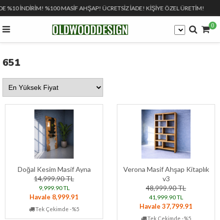
DE %10 İNDİRİM! %100 MASİF AHŞAP! ÜCRETSİZ İADE! KİŞİYE ÖZEL ÜRETİM!
2
0
651
Doğal Kesim Masif Ayna
Verona Masif Ahşap Kitaplık
14,999.90 TL
v3
48,999.90 TL
9,999.90 TL
Havale 8,999.91
41,999.90 TL
Havale 37,799.91
Tek Çekimde -%5
Tek Çekimde -%5