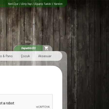
Yeni Üye
|
Giriş Yap
|
Sipariş Takibi
|
Yardım
Sepetim (0)
lo & Pano
Çocuk
Aksesuar