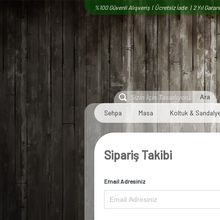
%100 Güvenli Alışveriş | Ücretsiz İade | 2 Yıl Garant
Sehpa
Masa
Koltuk & Sandaly
Sipariş Takibi
Email Adresiniz