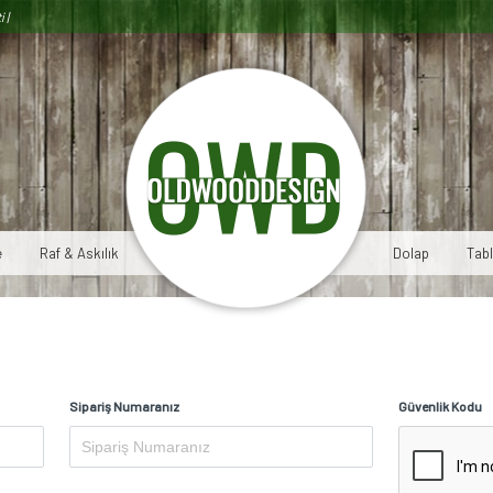
i |
e
Raf & Askılık
Dolap
Tab
Sipariş Numaranız
Güvenlik Kodu