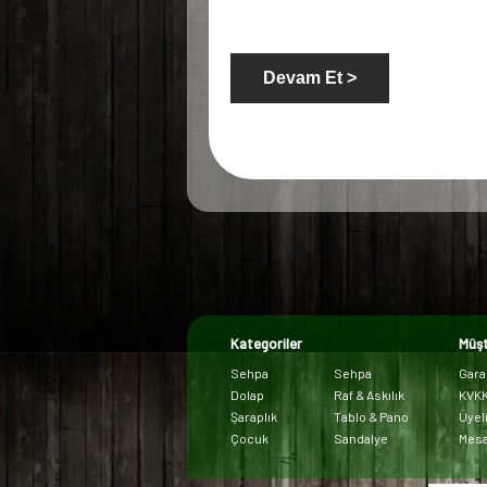
Kategoriler
Müşt
Sehpa
Sehpa
Garan
Dolap
Raf & Askılık
KVK
Şaraplık
Tablo & Pano
Üyel
Çocuk
Sandalye
Mesa