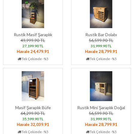
Rustik Masif Şaraplık
Rustik Bar Dolabı
49,999.90 TL
56,599.90 TL
27,199.90 TL
31,999.90 TL
Havale 24,479.91
Havale 28,799.91
Tek Çekimde -%5
Tek Çekimde -%5
Masif Şaraplık Büfe
Rustik Mini Şaraplık Doğal
64,299.90 TL
56,599.90 TL
35,599.90 TL
31,999.90 TL
Havale 32,039.91
Havale 28,799.91
Tek Çekimde -%5
Tek Çekimde -%5