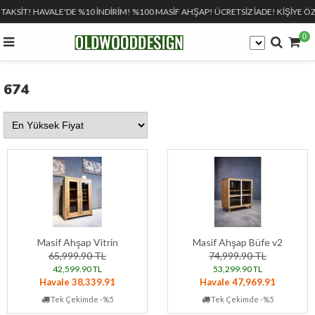
 TAKSİT! HAVALE'DE %10 İNDİRİM! %100 MASİF AHŞAP! ÜCRETSİZ İADE! KİŞİYE ÖZ
0
674
Masif Ahşap Vitrin
Masif Ahşap Büfe v2
65,999.90 TL
74,999.90 TL
42,599.90 TL
53,299.90 TL
Havale 38,339.91
Havale 47,969.91
Tek Çekimde -%5
Tek Çekimde -%5