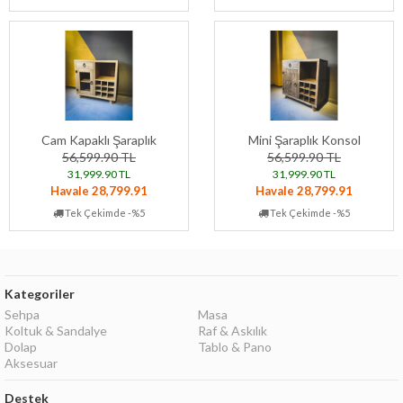
Cam Kapaklı Şaraplık
Mini Şaraplık Konsol
56,599.90 TL
56,599.90 TL
31,999.90 TL
31,999.90 TL
Havale 28,799.91
Havale 28,799.91
Tek Çekimde -%5
Tek Çekimde -%5
Kategoriler
Sehpa
Masa
Koltuk & Sandalye
Raf & Askılık
Dolap
Tablo & Pano
Aksesuar
Destek