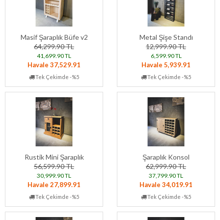
Masif Şaraplık Büfe v2
Metal Şişe Standı
64,299.90 TL
12,999.90 TL
41,699.90 TL
6,599.90 TL
Havale 37,529.91
Havale 5,939.91
Tek Çekimde -%5
Tek Çekimde -%5
Rustik Mini Şaraplık
Şaraplık Konsol
56,599.90 TL
62,999.90 TL
30,999.90 TL
37,799.90 TL
Havale 27,899.91
Havale 34,019.91
Tek Çekimde -%5
Tek Çekimde -%5