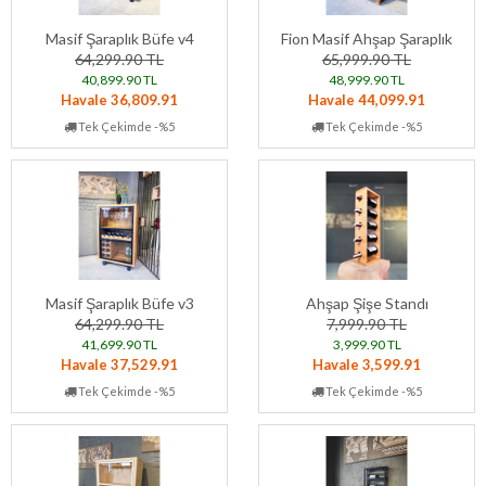
Masif Şaraplık Büfe v4
Fion Masif Ahşap Şaraplık
64,299.90 TL
65,999.90 TL
40,899.90 TL
48,999.90 TL
Havale 36,809.91
Havale 44,099.91
Tek Çekimde -%5
Tek Çekimde -%5
Masif Şaraplık Büfe v3
Ahşap Şişe Standı
64,299.90 TL
7,999.90 TL
41,699.90 TL
3,999.90 TL
Havale 37,529.91
Havale 3,599.91
Tek Çekimde -%5
Tek Çekimde -%5