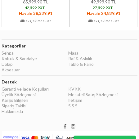
65,999.90 TL
49,999.90 TL
42,599.90 TL
27,599.90 TL
Havale 38,339.91
Havale 24,839.91
Tek Çekimde -%5
Tek Çekimde -%5
Kategoriler
Sehpa
Masa
Koltuk & Sandalye
Raf & Askılık
Dolap
Tablo & Pano
Aksesuar
Destek
Garanti ve İade Koşulları
KVKK
Üyelik Sözleşmesi
Mesafeli Satış Sözleşmesi
Kargo Bilgileri
İletişim
Sipariş Takibi
S.S.S.
Hakkımızda