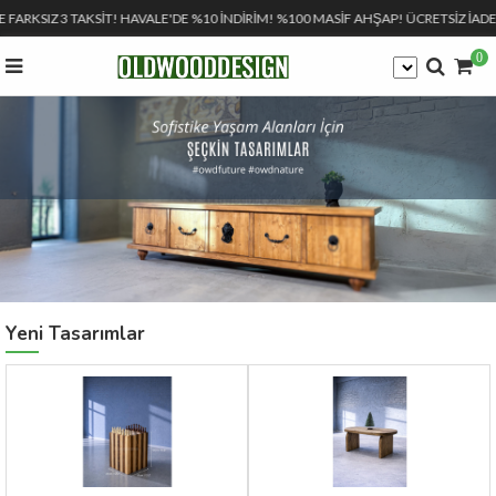
E FARKSIZ 3 TAKSİT! HAVALE'DE %10 İNDİRİM! %100 MASİF AHŞAP! ÜCRETSİZ İADE
0
Yeni Tasarımlar