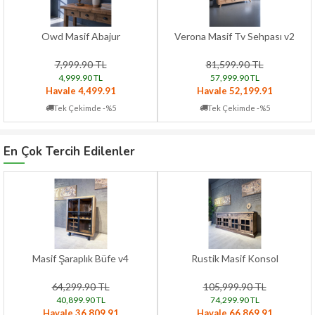
Owd Masif Abajur
Verona Masif Tv Sehpası v2
7,999.90 TL
81,599.90 TL
4,999.90 TL
57,999.90 TL
Havale 4,499.91
Havale 52,199.91
Tek Çekimde -%5
Tek Çekimde -%5
En Çok Tercih Edilenler
Masif Şaraplık Büfe v4
Rustik Masif Konsol
64,299.90 TL
105,999.90 TL
40,899.90 TL
74,299.90 TL
Havale 36,809.91
Havale 66,869.91