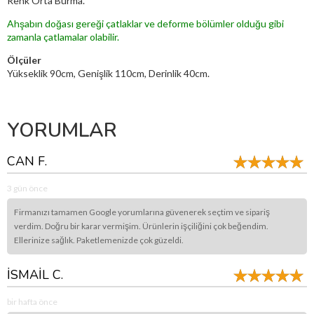
Renk Orta Burma.
Ahşabın doğası gereği çatlaklar ve deforme bölümler olduğu gibi
zamanla çatlamalar olabilir.
Ölçüler
Yükseklik 90cm, Genişlik 110cm, Derinlik 40cm.
YORUMLAR
CAN F.
3 gün önce
Firmanızı tamamen Google yorumlarına güvenerek seçtim ve sipariş
verdim. Doğru bir karar vermişim. Ürünlerin işçiliğini çok beğendim.
Ellerinize sağlık. Paketlemenizde çok güzeldi.
İSMAİL C.
bir hafta önce