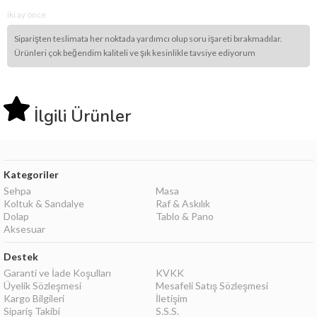
iki ay önce
Siparişten teslimata her noktada yardımcı olup soru işareti bırakmadılar.
Ürünleri çok beğendim kaliteli ve şık kesinlikle tavsiye ediyorum
İlgili Ürünler
Kategoriler
Sehpa
Masa
Koltuk & Sandalye
Raf & Askılık
Dolap
Tablo & Pano
Aksesuar
Destek
Garanti ve İade Koşulları
KVKK
Üyelik Sözleşmesi
Mesafeli Satış Sözleşmesi
Kargo Bilgileri
İletişim
Sipariş Takibi
S.S.S.