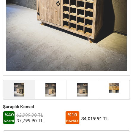
Şaraplık Konsol
%40
%10
62,999.90 TL
34,019.91
TL
37,799.90
TL
K.Kartı
HAVALE