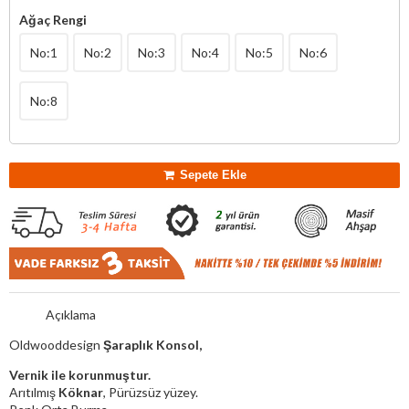
Ağaç Rengi
No:1
No:2
No:3
No:4
No:5
No:6
No:8
Sepete Ekle
Açıklama
Oldwooddesign
Şaraplık Konsol,
Vernik ile korunmuştur.
Arıtılmış
Köknar
, Pürüzsüz
yüzey.