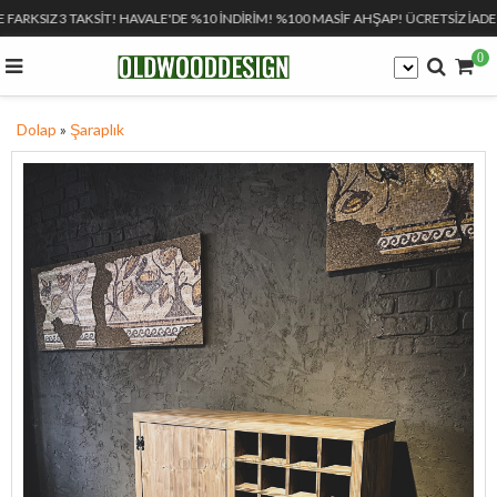
 FARKSIZ 3 TAKSİT! HAVALE'DE %10 İNDİRİM! %100 MASİF AHŞAP! ÜCRETSİZ İADE!
0
Dolap
»
Şaraplık