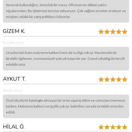
Severek kullandığım, ömürlük bir masa. Ofisimin en dikkat çekici
eşyalarından. Bu işletmeyi tavsiye ediyorum. Çok sağlam ürünler üretiyor ve
müşteri odaklı bir satış politikası izliyorlar.
GİZEM K.
iki hafta önce
Urunlerinin hem malzeme kalitesi hem de isciligi cok iyi. Musteriyle de
birebilir ilgilenen, memnuniyeti yuksek tutan bir yer. Gonul rahatligi ile tercih
edebilirsiniz.
AYKUT T.
4 hafta önce
Özel ölçülerle katalogta olmayan bir ürün sipariş ettim ve sonuçtan memnun
kaldım. Malzeme kalitesi ve işçilik çok iyi, belirtilen sürede üretildi ve teslim
edildi.
HİLAL Ö.