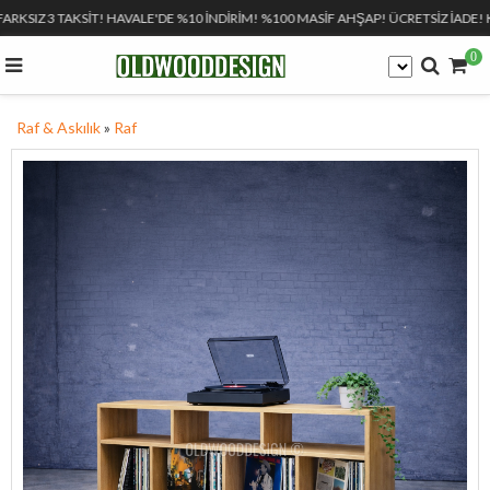
FARKSIZ 3 TAKSİT! HAVALE'DE %10 İNDİRİM! %100 MASİF AHŞAP! ÜCRETSİZ İADE! 
0
Raf & Askılık
»
Raf