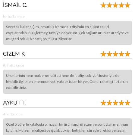
İSMAİL C.
bir hafta önce
Severek kullandığım, ömürlük bir masa. Ofisimin en dikkat çekici
eşyalarından. Bu işletmeyi tavsiye ediyorum. Çok sağlam ürünler üretiyor ve
müşteri odaklı bir satış politikası izliyorlar.
GİZEM K.
iki hafta önce
Urunlerinin hem malzeme kalitesi hem de isciligi cok iyi. Musteriyle de
birebilir ilgilenen, memnuniyeti yuksek tutan bir yer. Gonul rahatligi ile tercih
edebilirsiniz.
AYKUT T.
4 hafta önce
Özel ölçülerle katalogta olmayan bir ürün sipariş ettim ve sonuçtan memnun
kaldım. Malzeme kalitesi ve işçilik çok iyi, belirtilen sürede üretildi ve teslim