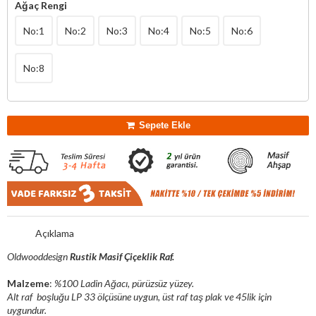
Ağaç Rengi
No:1
No:2
No:3
No:4
No:5
No:6
No:8
Sepete Ekle
Açıklama
Oldwooddesign
Rustik Masif Çiçeklik Raf.
Malzeme
:
%100 Ladin Ağacı, pürüzsüz yüzey.
Alt raf boşluğu LP 33 ölçüsüne uygun, üst raf taş plak ve 45lik için
uygundur.