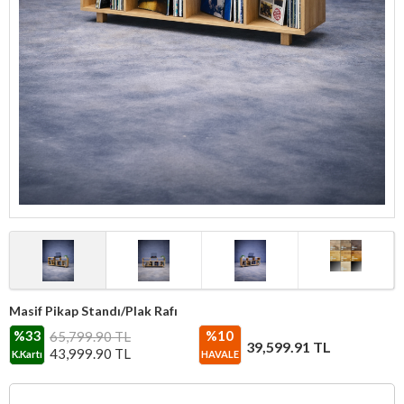
Masif Pikap Standı/Plak Rafı
%33
%10
65,799.90 TL
39,599.91
TL
43,999.90
TL
K.Kartı
HAVALE