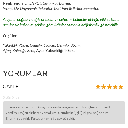
Renklendirici
: EN71-3 Sertifikalı Burma.
Yüzeyi UV Dayanımlı Polüretan Mat Vernik ile korunmuştur.
Ahşabın doğası gereği çatlaklar ve deforme bölümler olduğu gibi, ortamın
nemine ve kullanım şekline göre ürünler zamanla değişkenlik gösterebilir.
Ölçüler
Yükseklik 75cm, Genişlik 165cm, Derinlik 35cm.
Ağaç Kalınlığı: 3cm,
Ayak Yüksekliği 10cm.
YORUMLAR
CAN F.
3 gün önce
Firmanızı tamamen Google yorumlarına güvenerek seçtim ve sipariş
verdim. Doğru bir karar vermişim. Ürünlerin işçiliğini çok beğendim.
Ellerinize sağlık. Paketlemenizde çok güzeldi.