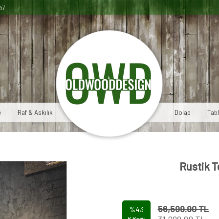
i |
e
Raf & Askılık
Dolap
Tab
Rustik T
56,599.90 TL
%43