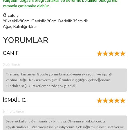
Ahşabın
doğası gereği çatlaklar ve deforme bölümler olduğu gibi
zamanla çatlamalar olabilir.
Ölçüler;
Yükseklik80cm, Genişlik 90cm, Derinlik 35cm dir.
Ağaç Kalınlığı 4,5cm.
YORUMLAR
CAN F.
3 gün önce
Firmanızı tamamen Google yorumlarına güvenerek seçtim ve sipariş
verdim. Doğru bir karar vermişim. Ürünlerin işçiliğini çok beğendim.
Ellerinize sağlık. Paketlemenizde çok güzeldi.
İSMAİL C.
bir hafta önce
Severek kullandığım, ömürlük bir masa. Ofisimin en dikkat çekici
eşyalarından. Bu işletmeyi tavsiye ediyorum. Çok sağlam ürünler üretiyor ve