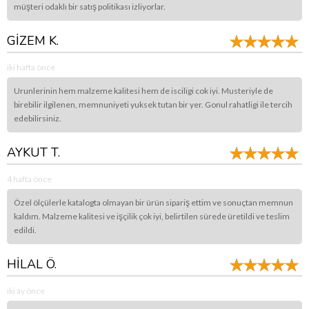
müşteri odaklı bir satış politikası izliyorlar.
GİZEM K.
iki hafta önce
Urunlerinin hem malzeme kalitesi hem de isciligi cok iyi. Musteriyle de
birebilir ilgilenen, memnuniyeti yuksek tutan bir yer. Gonul rahatligi ile tercih
edebilirsiniz.
AYKUT T.
4 hafta önce
Özel ölçülerle katalogta olmayan bir ürün sipariş ettim ve sonuçtan memnun
kaldım. Malzeme kalitesi ve işçilik çok iyi, belirtilen sürede üretildi ve teslim
edildi.
HİLAL Ö.
iki ay önce