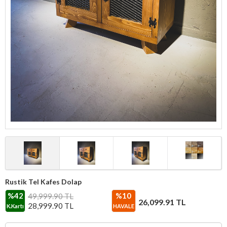
Rustik Tel Kafes Dolap
%42
%10
49,999.90 TL
26,099.91
TL
28,999.90
TL
K.Kartı
HAVALE