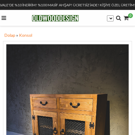
VALE'DE %10 İNDİRİM! %100 MASİF AHŞAP! ÜCRETSİZ İADE! KİŞİYE ÖZEL ÜRETİM!
0
Dolap
»
Konsol