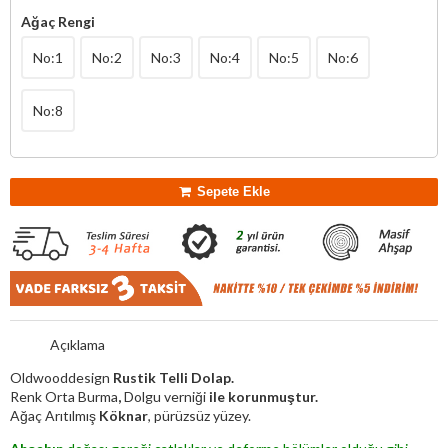
Ağaç Rengi
No:1
No:2
No:3
No:4
No:5
No:6
No:8
Sepete Ekle
Açıklama
Oldwooddesign
Rustik Telli Dolap.
Renk Orta Burma
,
Dolgu verniği
ile korunmuştur.
Ağaç Arıtılmış
Köknar
, pürüzsüz yüzey.