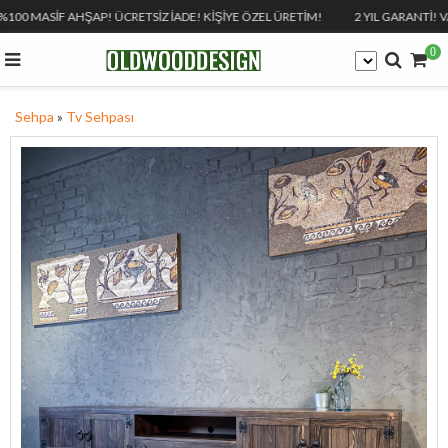
%100 MASİF AHŞAP! ÜCRETSİZ İADE! KİŞİYE ÖZEL ÜRETİM!
2 YIL GARANTİ! VA
0
Sehpa
»
Tv Sehpası