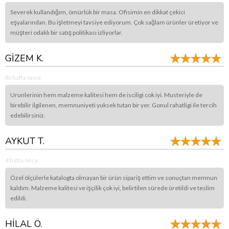
Severek kullandığım, ömürlük bir masa. Ofisimin en dikkat çekici
eşyalarından. Bu işletmeyi tavsiye ediyorum. Çok sağlam ürünler üretiyor ve
müşteri odaklı bir satış politikası izliyorlar.
GİZEM K.
iki hafta önce
Urunlerinin hem malzeme kalitesi hem de isciligi cok iyi. Musteriyle de
birebilir ilgilenen, memnuniyeti yuksek tutan bir yer. Gonul rahatligi ile tercih
edebilirsiniz.
AYKUT T.
4 hafta önce
Özel ölçülerle katalogta olmayan bir ürün sipariş ettim ve sonuçtan memnun
kaldım. Malzeme kalitesi ve işçilik çok iyi, belirtilen sürede üretildi ve teslim
edildi.
HİLAL Ö.