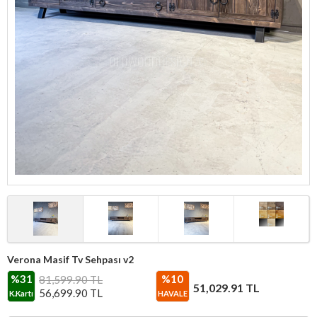
Verona Masif Tv Sehpası v2
%31
%10
81,599.90 TL
51,029.91
TL
56,699.90
TL
K.Kartı
HAVALE