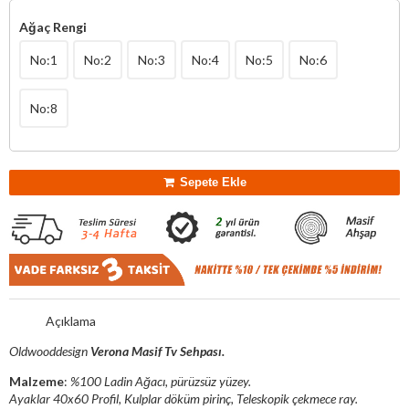
Ağaç Rengi
No:1
No:2
No:3
No:4
No:5
No:6
No:8
Sepete Ekle
Açıklama
Oldwooddesign
Verona Masif Tv Sehpası.
Malzeme
:
%100 Ladin Ağacı, pürüzsüz yüzey.
Ayaklar 40x60 Profil, Kulplar döküm pirinç, Teleskopik çekmece ray.