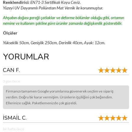
Renklendirici
: EN71-3 Sertifikalı Koyu Ceviz.
Yüzeyi UV Dayanımlı Poliüretan Mat Vernik ile korunmuştur.
Ahşabın doğası gereği çatlaklar ve deforme bölümler olduğu gibi, ortamın
nemine ve kullanım şekline göre ürünler zamanla değişkenlik gösterebilir.
Ölçüler
Yükseklik 50cm, Genişlik 250cm, Derinlik 40cm, Ayak: 12cm.
YORUMLAR
CAN F.
3 gün önce
Firmanızı tamamen Google yorumlarına güvenerek seçtim ve sipariş
verdim. Doğru bir karar vermişim. Ürünlerin işçiliğini çok beğendim.
Ellerinize sağlık. Paketlemenizde çok güzeldi.
İSMAİL C.
bir hafta önce