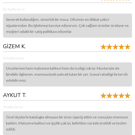
bir hafta önce
Severek kullandığım, ömürlük bir masa. Ofisimin en dikkat çekici
eşyalarından. Bu işletmeyi tavsiye ediyorum. Çok sağlam ürünler üretiyor ve
müşteri odaklı bir satış politikası izliyorlar.
GİZEM K.
iki hafta önce
Urunlerinin hem malzeme kalitesi hem de isciligi cok iyi. Musteriyle de
birebilir ilgilenen, memnuniyeti yuksek tutan bir yer. Gonul rahatligi ile tercih
edebilirsiniz.
AYKUT T.
4 hafta önce
Özel ölçülerle katalogta olmayan bir ürün sipariş ettim ve sonuçtan memnun
kaldım. Malzeme kalitesi ve işçilik çok iyi, belirtilen sürede üretildi ve teslim
edildi.