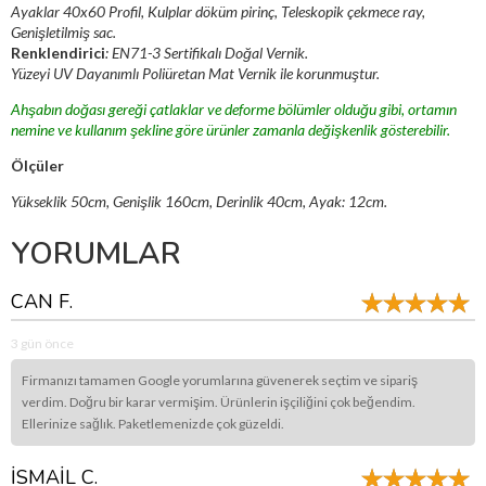
Ayaklar 40x60 Profil, Kulplar döküm pirinç, Teleskopik çekmece ray,
Genişletilmiş sac.
Renklendirici
: EN71-3 Sertifikalı Doğal Vernik.
Yüzeyi UV Dayanımlı Poliüretan Mat Vernik ile korunmuştur.
Ahşabın doğası gereği çatlaklar ve deforme bölümler olduğu gibi, ortamın
nemine ve kullanım şekline göre ürünler zamanla değişkenlik gösterebilir.
Ölçüler
Yükseklik 50cm, Genişlik 160cm, Derinlik 40cm, Ayak: 12cm.
YORUMLAR
CAN F.
3 gün önce
Firmanızı tamamen Google yorumlarına güvenerek seçtim ve sipariş
verdim. Doğru bir karar vermişim. Ürünlerin işçiliğini çok beğendim.
Ellerinize sağlık. Paketlemenizde çok güzeldi.
İSMAİL C.