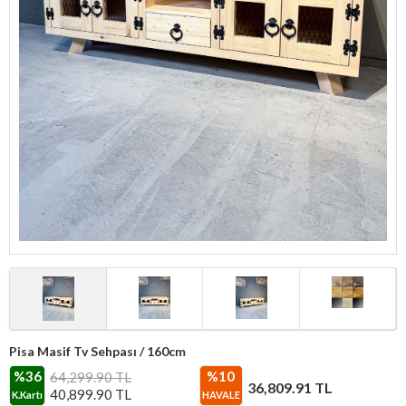
Pisa Masif Tv Sehpası / 160cm
%36
%10
64,299.90 TL
36,809.91
TL
40,899.90
TL
K.Kartı
HAVALE