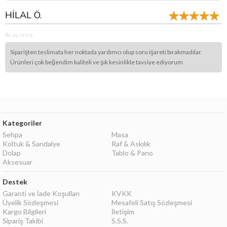
HİLAL Ö.
iki ay önce
Siparişten teslimata her noktada yardımcı olup soru işareti bırakmadılar.
Ürünleri çok beğendim kaliteli ve şık kesinlikle tavsiye ediyorum
Kategoriler
Sehpa
Masa
Koltuk & Sandalye
Raf & Askılık
Dolap
Tablo & Pano
Aksesuar
Destek
Garanti ve İade Koşulları
KVKK
Üyelik Sözleşmesi
Mesafeli Satış Sözleşmesi
Kargo Bilgileri
İletişim
Sipariş Takibi
S.S.S.