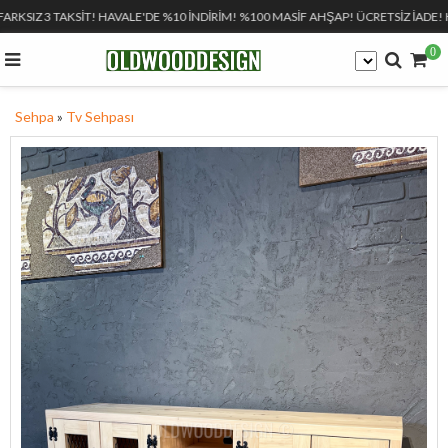
FARKSIZ 3 TAKSİT! HAVALE'DE %10 İNDİRİM! %100 MASİF AHŞAP! ÜCRETSİZ İADE! 
0
Sehpa
»
Tv Sehpası