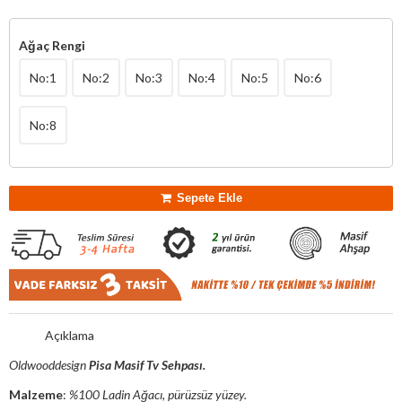
Ağaç Rengi
No:1
No:2
No:3
No:4
No:5
No:6
No:8
Sepete Ekle
Açıklama
Oldwooddesign
Pisa Masif Tv Sehpası.
Malzeme
:
%100 Ladin Ağacı, pürüzsüz yüzey.