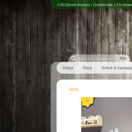
%100 Güvenli Alışveriş | Ücretsiz İade | 2 Yıl Garant
Sehpa
Masa
Koltuk & Sandaly
Çocuk