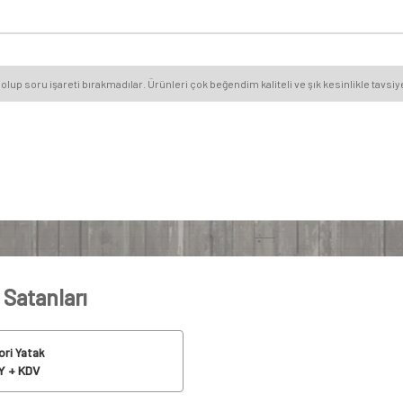
olup soru işareti bırakmadılar. Ürünleri çok beğendim kaliteli ve şık kesinlikle tavs
 Satanları
ri Yatak
 + KDV