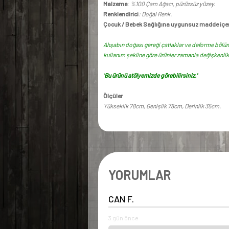
Malzeme
:
%100 Çam Ağacı, pürüzsüz yüzey.
Renklendirici
: Doğal Renk.
Çocuk / Bebek Sağlığına uygunsuz madde içe
Ahşabın doğası gereği çatlaklar ve deforme bölüm
kullanım şekline göre ürünler zamanla değişkenlik 
'
Bu ürünü atölyemizde görebilirsiniz.'
Ölçüler
Yükseklik 78cm, Genişlik 78cm, Derinlik 35cm.
YORUMLAR
CAN F.
3 gün önce