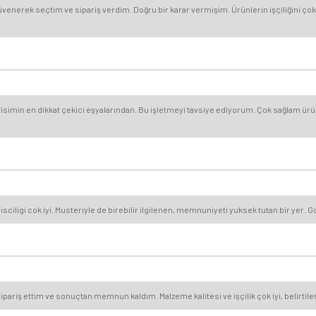
nerek seçtim ve sipariş verdim. Doğru bir karar vermişim. Ürünlerin işçiliğini çok 
simin en dikkat çekici eşyalarından. Bu işletmeyi tavsiye ediyorum. Çok sağlam ürünl
ligi cok iyi. Musteriyle de birebilir ilgilenen, memnuniyeti yuksek tutan bir yer. Gonu
ipariş ettim ve sonuçtan memnun kaldım. Malzeme kalitesi ve işçilik çok iyi, belirtilen