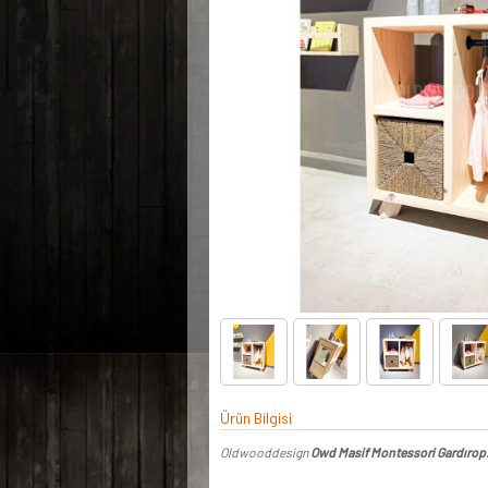
Ürün Bilgisi
Oldwooddesign
Owd Masif Montessori Gardırop