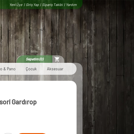
Yeni Üye
|
Giriş Yap
|
Sipariş Takibi
|
Yardım
Sepetim (0)
lo & Pano
Çocuk
Aksesuar
ori Gardırop