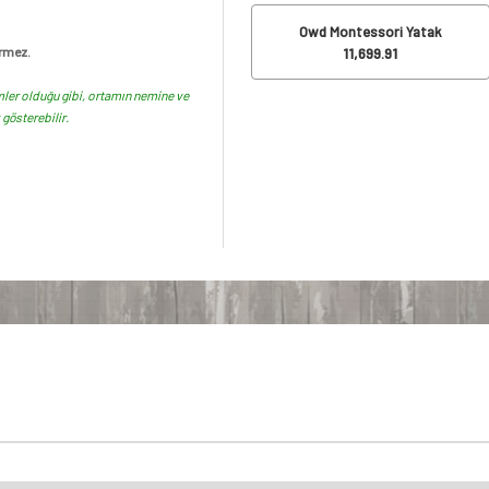
Owd Montessori Yatak
11,699.91
rmez.
ler olduğu gibi, ortamın nemine ve
gösterebilir.