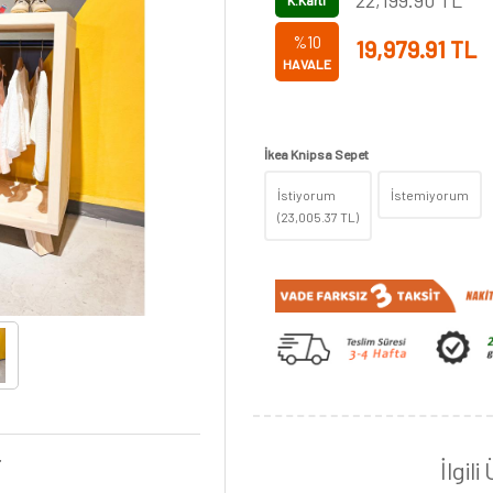
22,199.90
TL
K.Kartı
%10
19,979.91
TL
HAVALE
İkea Knipsa Sepet
İstiyorum
İstemiyorum
(
23,005.37
TL)
.
İlgili