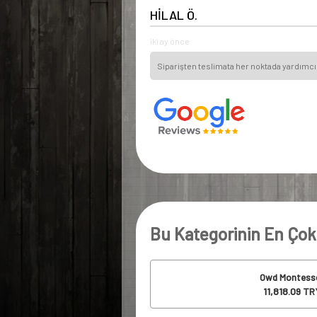
HİLAL Ö.
iki ay önce
Siparişten teslimata her noktada yardımcı 
Bu Kategorinin En Çok
Owd Montesso
11,818.09
TRY