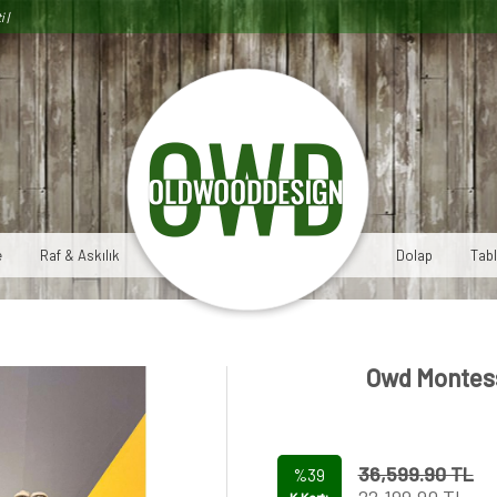
i |
e
Raf & Askılık
Dolap
Tab
Owd Montess
36,599.90 TL
%39