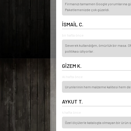
Firmanızı tamamen Google yorumlarına güve
Paketlemenizde çok güzeldi.
İSMAİL C.
bir hafta önce
Severek kullandığım, ömürlük bir masa. Ofi
politikası izliyorlar.
GİZEM K.
iki hafta önce
Urunlerinin hem malzeme kalitesi hem de isci
AYKUT T.
4 hafta önce
Özel ölçülerle katalogta olmayan bir ürün s