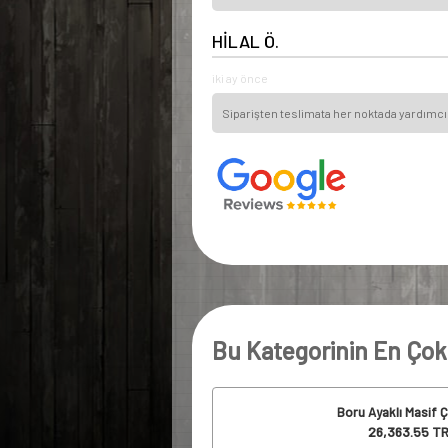
HİLAL Ö.
iki ay önce
Siparişten teslimata her noktada yardımcı 
Bu Kategorinin En Çok
Boru Ayaklı Masif 
26,363.55
TR