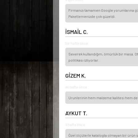
Firmanızı tamamen Google yorumlarına güve
Paketlemenizde çok güzeldi.
İSMAİL C.
bir hafta önce
Severek kullandığım, ömürlük bir masa. Ofi
politikası izliyorlar.
GİZEM K.
iki hafta önce
Urunlerinin hem malzeme kalitesi hem de isci
AYKUT T.
4 hafta önce
Özel ölçülerle katalogta olmayan bir ürün s