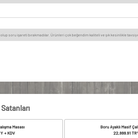
olup soru işareti bırakmadılar. Ürünleri çok beğendim kaliteli ve şık kesinlikle tavs
 Satanları
Çalışma Masası
Boru Ayaklı Masif Ça
Y + KDV
22,999.91
TRY