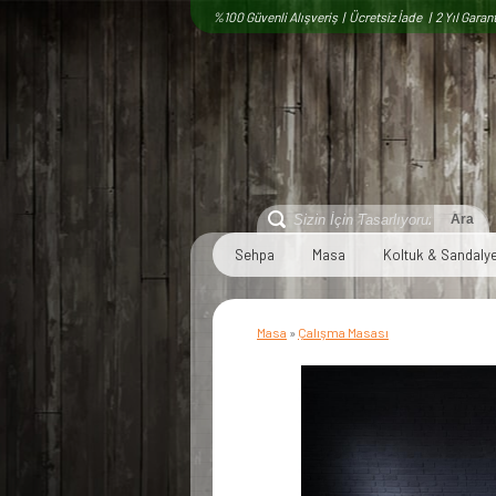
%100 Güvenli Alışveriş | Ücretsiz İade | 2 Yıl Garant
Sehpa
Masa
Koltuk & Sandaly
Masa
»
Çalışma Masası