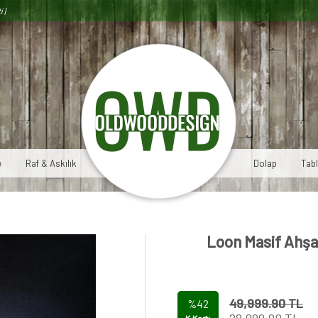
i |
e
Raf & Askılık
Dolap
Tab
Loon Masif Ahşa
49,999.90 TL
%42