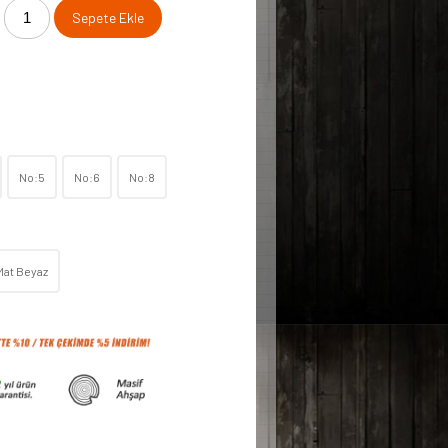
Sepete Ekle
No:5
No:6
No:8
Mat Beyaz