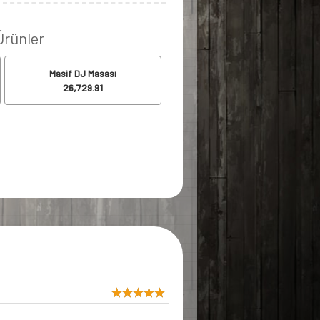
 Ürünler
Masif DJ Masası
26,729.91