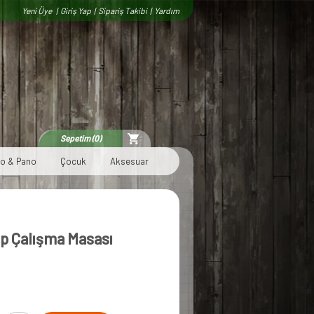
Yeni Üye
|
Giriş Yap
|
Sipariş Takibi
|
Yardım
Sepetim (0)
lo & Pano
Çocuk
Aksesuar
p Çalışma Masası