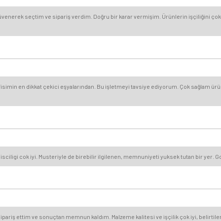
nerek seçtim ve sipariş verdim. Doğru bir karar vermişim. Ürünlerin işçiliğini çok 
simin en dikkat çekici eşyalarından. Bu işletmeyi tavsiye ediyorum. Çok sağlam ürünl
ligi cok iyi. Musteriyle de birebilir ilgilenen, memnuniyeti yuksek tutan bir yer. Gonu
ipariş ettim ve sonuçtan memnun kaldım. Malzeme kalitesi ve işçilik çok iyi, belirtilen