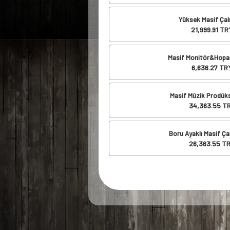
Yüksek Masif Çal
21,999.91
TRY
Masif Monitör&Hopar
6,636.27
TRY
Masif Müzik Prodüks
34,363.55
TR
Boru Ayaklı Masif Ça
26,363.55
TR