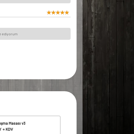
iye ediyorum
lışma Masası v3
 + KDV