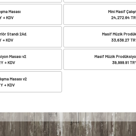
ışma Masası
Mini Masif Çalı
 + KDV
24,272.64
TR
lör Standı 2Ad.
Masif Müzik Prodü
 + KDV
33,636.27
TR
iyon Masası v2
Masif Müzik Prodüksiy
Y + KDV
39,999.91
TRY
lışma Masası v2
Y + KDV