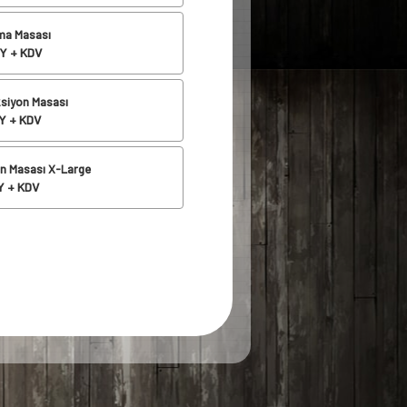
şma Masası
Y + KDV
ksiyon Masası
Y + KDV
on Masası X-Large
 + KDV