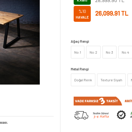
28,999.90
TL
K.Kartı
%10
26,099.91
TL
HAVALE
Ağaç Rengi
No:1
No:2
No:3
No:4
Metal Rengi
Doğal Renk
Texture Siyah
asası
.