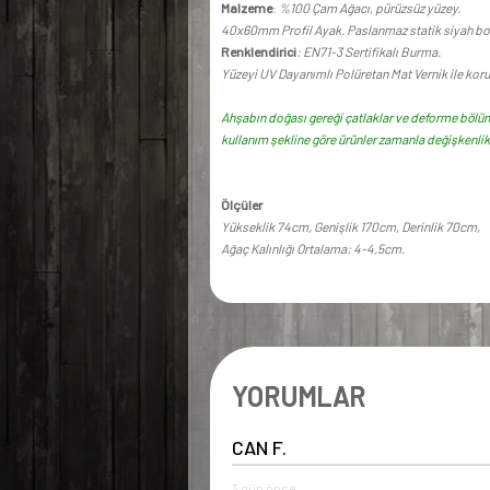
Malzeme
:
%100 Çam Ağacı, pürüzsüz yüzey.
40x60mm Profil Ayak. Paslanmaz statik siyah bo
Renklendirici
: EN71-3 Sertifikalı Burma.
Yüzeyi UV Dayanımlı Polüretan Mat Vernik ile kor
Ahşabın doğası gereği çatlaklar ve deforme bölüm
kullanım şekline göre ürünler zamanla değişkenlik 
Ölçüler
Yükseklik 74cm, Genişlik 170cm, Derinlik 70cm,
Ağaç Kalınlığı Ortalama: 4-4,5cm.
YORUMLAR
CAN F.
3 gün önce