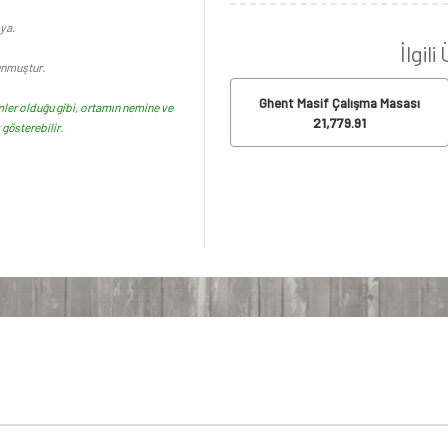
ya.
İlgili
unmuştur.
Ghent Masif Çalışma Masası
ler olduğu gibi, ortamın nemine ve
21,779.91
gösterebilir.