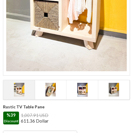
Rustic TV Table Pane
%39
1,007.91 USD
611.36
Dollar
Discount