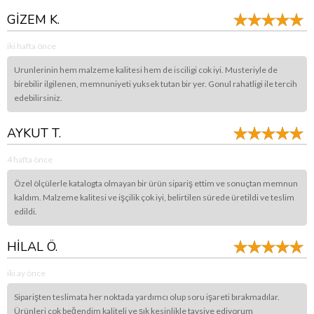
GİZEM K.
iki hafta önce
Urunlerinin hem malzeme kalitesi hem de isciligi cok iyi. Musteriyle de
birebilir ilgilenen, memnuniyeti yuksek tutan bir yer. Gonul rahatligi ile tercih
edebilirsiniz.
AYKUT T.
4 hafta önce
Özel ölçülerle katalogta olmayan bir ürün sipariş ettim ve sonuçtan memnun
kaldım. Malzeme kalitesi ve işçilik çok iyi, belirtilen sürede üretildi ve teslim
edildi.
HİLAL Ö.
iki ay önce
Siparişten teslimata her noktada yardımcı olup soru işareti bırakmadılar.
Ürünleri çok beğendim kaliteli ve şık kesinlikle tavsiye ediyorum