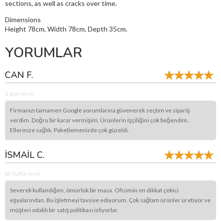
sections, as well as cracks over time.
Dimensions
Height 78cm, Width 78cm, Depth 35cm.
YORUMLAR
CAN F.
3 gün önce
Firmanızı tamamen Google yorumlarına güvenerek seçtim ve sipariş
verdim. Doğru bir karar vermişim. Ürünlerin işçiliğini çok beğendim.
Ellerinize sağlık. Paketlemenizde çok güzeldi.
İSMAİL C.
bir hafta önce
Severek kullandığım, ömürlük bir masa. Ofisimin en dikkat çekici
eşyalarından. Bu işletmeyi tavsiye ediyorum. Çok sağlam ürünler üretiyor ve
müşteri odaklı bir satış politikası izliyorlar.