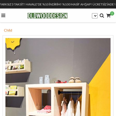
FARKSIZ 3 TAKSİT! HAVALE'DE %10 İNDİRİM! %100 MASİF AHŞAP! ÜCRETSİZ İADE! 
0
Child