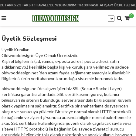
ADE FARKSIZ 3 TAKSİT! HAVALE'DE %10 İNDİRİM! %100 MASİF AHŞAP! ÜCRETSİZ İA
0
Üyelik Sözleşmesi
Üyelik Kuralları
Oldwooddesign'e Üye Olmak Ücretsizdir.
Kişisel bilgileriniz (ad, rumuz, e-posta adresi, posta adresi, satın
aldıklarınız vb.) kesinlikle başka kişi ve kuruluşlara verilmez ve sadece
oldwooddesign.net 'den azami fayda sağlamanız amacıyla kullanılabilir.
Bilgileriniz ürün veritabanının korunduğu sistemle korunmaktadır.
oldwooddesign.net'de alışverişileriniz SSL (Secure Socket Layer)
sertifikası garantisi altındadır. SSL sertifikasının görevi, kullanıcı
bilgisayarı ile sitenin bulunduğu server arasındaki bilgi akışının güvenli
olarak yapılmasını sağlamaktır. Sertifika bir anahtarlama dosyasından
oluşur ve sunucuya yüklenir. Bir siteye normal olarak HTTP protokolü
ile bağlanılır ve ziyaretçi-sunucu arasında bilgiler normal paketleme ile
akar. SSL sertifikası kullanıldığında güvenli olarak çağrılacak sayfa veya
siteye HTTPS protokolü ile bağlanılır. Bu sayede ziyaretçi-sunucu
arasındaki bilgiler kriptolu olarak paketlenir ve ancak kullanıcı browserı