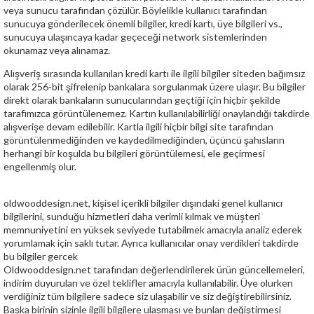
veya sunucu tarafından çözülür. Böylelikle kullanıcı tarafından
sunucuya gönderilecek önemli bilgiler, kredi kartı, üye bilgileri vs.,
sunucuya ulaşıncaya kadar geçeceği network sistemlerinden
okunamaz veya alınamaz.
Alışveriş sırasında kullanılan kredi kartı ile ilgili bilgiler siteden bağımsız
olarak 256-bit şifrelenip bankalara sorgulanmak üzere ulaşır. Bu bilgiler
direkt olarak bankaların sunucularından geçtiği için hiçbir şekilde
tarafımızca görüntülenemez. Kartın kullanılabilirliği onaylandığı takdirde
alışverişe devam edilebilir. Kartla ilgili hiçbir bilgi site tarafından
görüntülenmediğinden ve kaydedilmediğinden, üçüncü şahısların
herhangi bir koşulda bu bilgileri görüntülemesi, ele geçirmesi
engellenmiş olur.
oldwooddesign.net, kişisel içerikli bilgiler dışındaki genel kullanıcı
bilgilerini, sunduğu hizmetleri daha verimli kılmak ve müşteri
memnuniyetini en yüksek seviyede tutabilmek amacıyla analiz ederek
yorumlamak için saklı tutar. Ayrıca kullanıcılar onay verdikleri takdirde
bu bilgiler gercek
Oldwooddesign.net tarafından değerlendirilerek ürün güncellemeleri,
indirim duyuruları ve özel teklifler amacıyla kullanılabilir. Üye olurken
verdiğiniz tüm bilgilere sadece siz ulaşabilir ve siz değiştirebilirsiniz.
Başka birinin sizinle ilgili bilgilere ulaşması ve bunları değiştirmesi