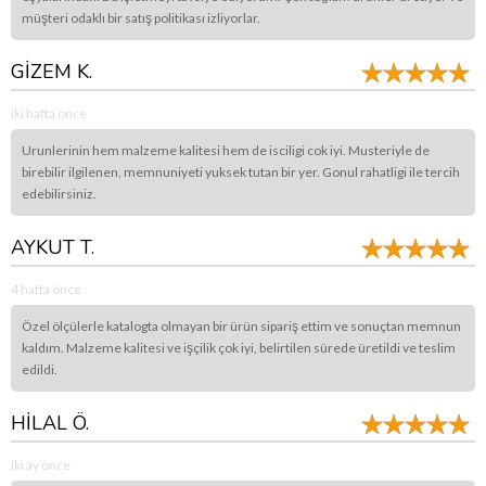
müşteri odaklı bir satış politikası izliyorlar.
GİZEM K.
iki hafta önce
Urunlerinin hem malzeme kalitesi hem de isciligi cok iyi. Musteriyle de
birebilir ilgilenen, memnuniyeti yuksek tutan bir yer. Gonul rahatligi ile tercih
edebilirsiniz.
AYKUT T.
4 hafta önce
Özel ölçülerle katalogta olmayan bir ürün sipariş ettim ve sonuçtan memnun
kaldım. Malzeme kalitesi ve işçilik çok iyi, belirtilen sürede üretildi ve teslim
edildi.
HİLAL Ö.
iki ay önce