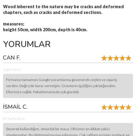
Wood
inherent to the nature may be cracks and deformed
chapters, such as cracks and deformed sections.
measures;
height 50cm, width 200cm, depth is 40cm.
YORUMLAR
CAN F.
3 gün önce
Firmanızı tamamen Google yorumlarına güvenerek seçtim ve sipariş
verdim. Doğru bir karar vermişim. Ürünlerin işçiliğini çok beğendim.
Ellerinize sağlık. Paketlemenizde çok güzeldi.
İSMAİL C.
bir hafta önce
Severek kullandığım, ömürlük bir masa. Ofisimin en dikkat çekici
eşyalarından. Bu işletmeyi tavsiye ediyorum. Çok sağlam ürünler üretiyor ve