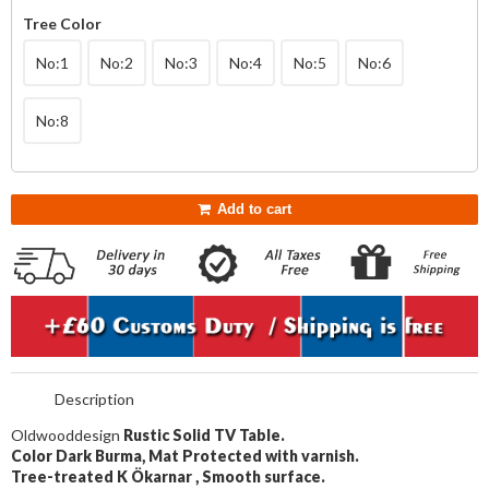
Tree Color
No:1
No:2
No:3
No:4
No:5
No:6
No:8
Add to cart
Description
Oldwooddesign
Rustic Solid TV Table.
Color Dark Burma, Mat
Protected with varnish.
Tree-treated K
Ökarnar
, Smooth surface.