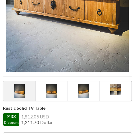
Rustic Solid TV Table
%33
1,812.05 USD
1,211.70
Dollar
Discount