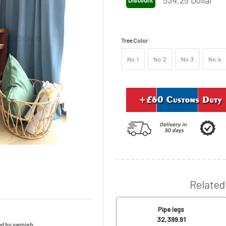
534.25
Dollar
Discount
Tree Color
No:1
No:2
No:3
No:4
Related
Pipe legs
32,399.91
d by varnish.