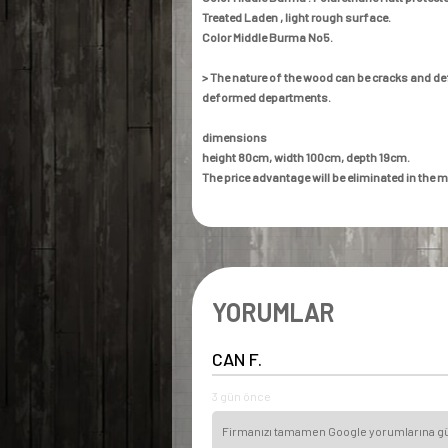
Treated
Laden
, light rough surface.
Color Middle Burma No5.
>
The nature of the wood can be cracks and d
deformed departments.
dimensions
height 80cm, width 100cm, depth 19cm.
The price advantage will be eliminated in the
YORUMLAR
CAN F.
3 gün önce
Firmanızı tamamen Google yorumlarına güve