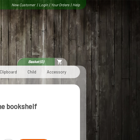
New Customer
|
Login
|
Your Orders
|
Help
Basket (0)
Clipboard
Child
Accessory
ne bookshelf