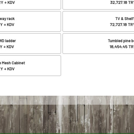
Y + KDV
32,727.18
TRY
way rack
TV & Shelf
Y + KDV
72,727.18
TRY
WD ladder
Tumbled pine 
Y + KDV
18,454.45
TR
e Mesh Cabinet
Y + KDV