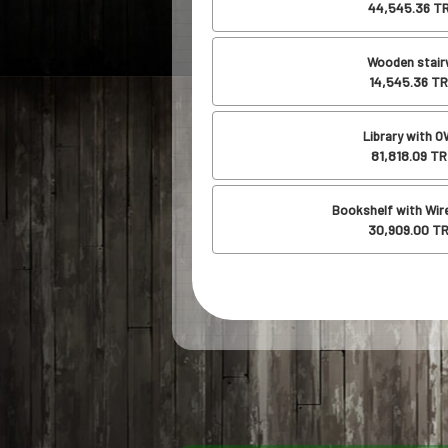
44,545.36
TR
Wooden stair
14,545.36
TR
Library with O
81,818.09
TR
Bookshelf with Wir
30,909.00
TR