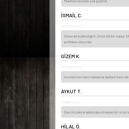
Paketlemenizde çok güzeldi.
İSMAİL C.
bir hafta önce
Severek kullandığım, ömürlük bir masa. Ofi
politikası izliyorlar.
GİZEM K.
iki hafta önce
Urunlerinin hem malzeme kalitesi hem de isci
AYKUT T.
4 hafta önce
Özel ölçülerle katalogta olmayan bir ürün s
HİLAL Ö.