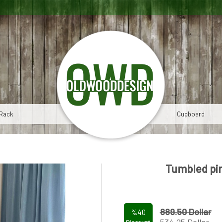
Rack
Cupboard
Tumbled pi
889.50 Dollar
%40