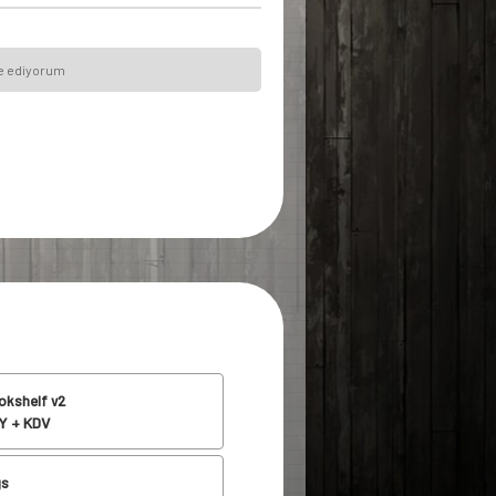
iye ediyorum
okshelf v2
 + KDV
gs