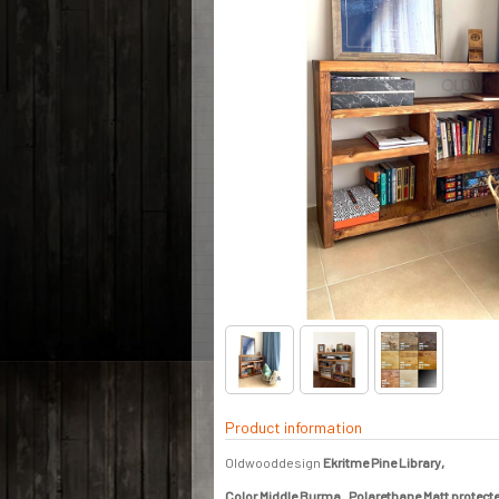
Product information
Oldwooddesign
Ekritme Pine Library,
Color Middle Burma . Polarethane Matt
protecte