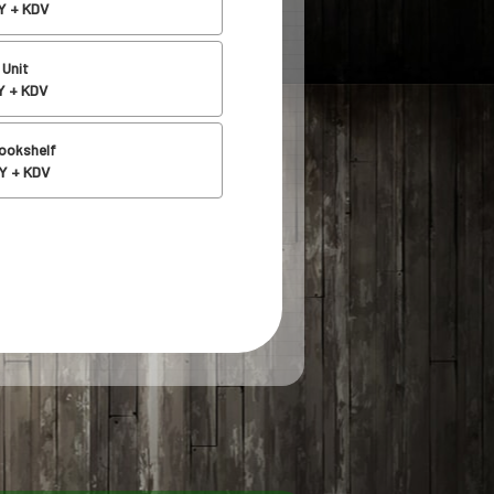
 + KDV
 Unit
 + KDV
bookshelf
Y + KDV