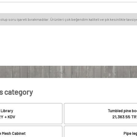
olup soru işareti bırakmadılar. Ürünleri çok beğendim kaliteli ve şık kesinlikle tavs
is category
 Library
Tumbled pine bo
Y + KDV
21,363.55
TRY
e Mesh Cabinet
Pipe le