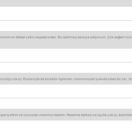
simin en dikkat çekici eşyalarından. Bu işletmeyi tavsiye ediyorum. Çok sağlam ürünl
ligi cok iyi. Musteriyle de birebilir ilgilenen, memnuniyeti yuksek tutan bir yer. Gonu
ipariş ettim ve sonuçtan memnun kaldım. Malzeme kalitesi ve işçilik çok iyi, belirtilen