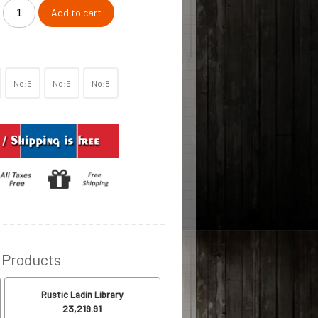
Add to cart
No:5
No:6
No:8
 Products
Rustic Ladin Library
23,219.91