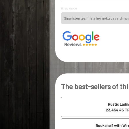
iki ay önce
Siparişten teslimata her noktada yardımcı 
The best-sellers of th
Rustic Ladin
23,454.45
TR
Bookshelf with Wir