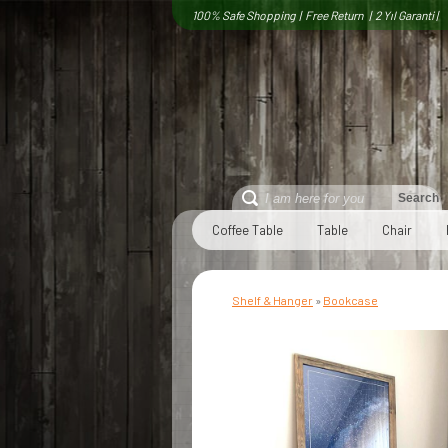
100% Safe Shopping | Free Return | 2 Yıl Garanti |
Coffee Table
Table
Chair
Shelf & Hanger
»
Bookcase