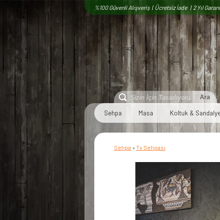
%100 Güvenli Alışveriş | Ücretsiz İade | 2 Yıl Garant
Sehpa
Masa
Koltuk & Sandaly
Sehpa
»
Tv Sehpası