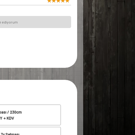
iye ediyorum
pası / 230cm
Y + KDV
 Tv Sehpası