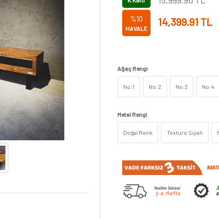
15,999.90
TL
K.Kartı
%10
14,399.91
TL
HAVALE
Ağaç Rengi
No:1
No:2
No:3
No:4
Metal Rengi
Doğal Renk
Texture Siyah