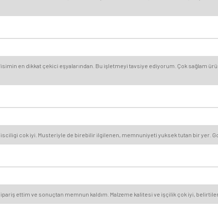
simin en dikkat çekici eşyalarından. Bu işletmeyi tavsiye ediyorum. Çok sağlam ürünl
ligi cok iyi. Musteriyle de birebilir ilgilenen, memnuniyeti yuksek tutan bir yer. Gonu
ipariş ettim ve sonuçtan memnun kaldım. Malzeme kalitesi ve işçilik çok iyi, belirtilen