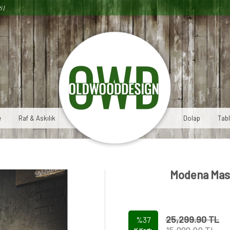
i |
e
Raf & Askılık
Dolap
Tab
Modena Masi
25,299.90 TL
%37