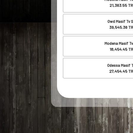
21,363.55
TR
Owd Masif Tv S
39,545.36
TR
Modena Masif Tv
18,454.45
TR
Odessa Masif T
27,454.45
TR