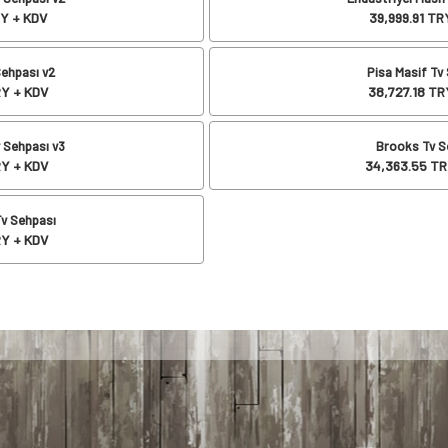
Y + KDV
39,999.91
TRY
ehpası v2
Pisa Masif Tv
Y + KDV
38,727.18
TRY
 Sehpası v3
Brooks Tv S
Y + KDV
34,363.55
TR
v Sehpası
Y + KDV