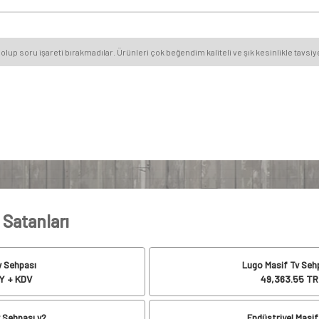
olup soru işareti bırakmadılar. Ürünleri çok beğendim kaliteli ve şık kesinlikle tavs
 Satanları
v Sehpası
Lugo Masif Tv Seh
Y + KDV
49,363.55
TR
 Sehpası v2
Endüstriyel Masif