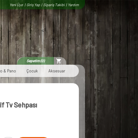
Yeni Üye
|
Giriş Yap
|
Sipariş Takibi
|
Yardım
Sepetim (0)
lo & Pano
Çocuk
Aksesuar
f Tv Sehpası