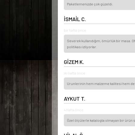
Paketlemenizde çok güzeldi.
İSMAİL C.
bir hafta önce
Severek kullandığım, ömürlük bir masa. Ofi
politikası izliyorlar.
GİZEM K.
iki hafta önce
Urunlerinin hem malzeme kalitesi hem de isci
AYKUT T.
4 hafta önce
Özel ölçülerle katalogta olmayan bir ürün s