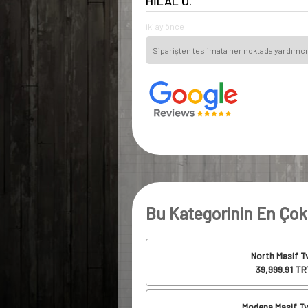
HİLAL Ö.
iki ay önce
Siparişten teslimata her noktada yardımcı 
Bu Kategorinin En Çok
North Masif T
39,999.91
TR
Modena Masif Tv