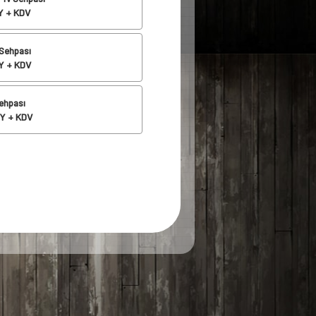
 + KDV
 Sehpası
 + KDV
ehpası
Y + KDV