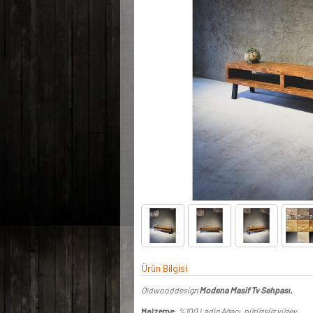
Ürün Bilgisi
Oldwooddesign
Modena Masif Tv Sehpası.
Malzeme
:
%100 Ladin Ağacı, pürüzsüz yüzey.