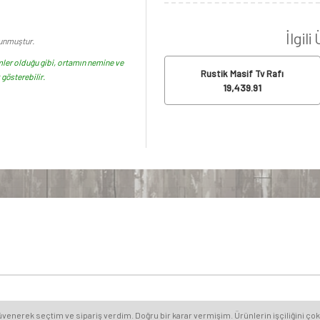
İlgili
runmuştur.
ler olduğu gibi, ortamın nemine ve
Rustik Masif Tv Rafı
gösterebilir.
19,439.91
nerek seçtim ve sipariş verdim. Doğru bir karar vermişim. Ürünlerin işçiliğini çok 