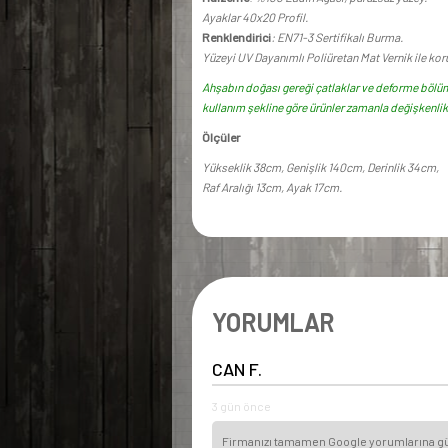
Ayaklar 40x20 Profil.
Renklendirici
: EN71-3 Sertifikalı Burma.
Yüzeyi UV Dayanımlı Poliüretan Mat Vernik ile ko
Ahşabın doğası gereği çatlaklar ve deforme bölüm
kullanım şekline göre ürünler zamanla değişkenlik 
Ölçüler
Yükseklik 38cm, Genişlik 140cm, Derinlik 34cm,
Raf Aralığı 13cm, Ayak 17cm.
YORUMLAR
CAN F.
3 gün önce
Firmanızı tamamen Google yorumlarına güve