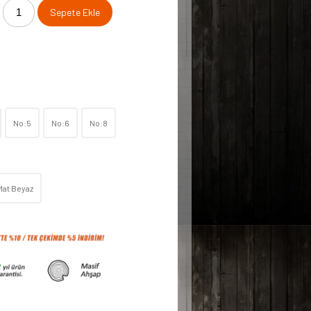
Sepete Ekle
No:5
No:6
No:8
Mat Beyaz