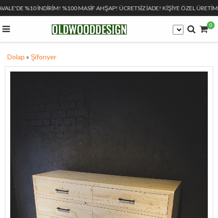
AVALE'DE %10 İNDİRİM! %100 MASİF AHŞAP! ÜCRETSİZ İADE! KİŞİYE ÖZEL ÜRETİM!
0
Dolap
»
Şifonyer