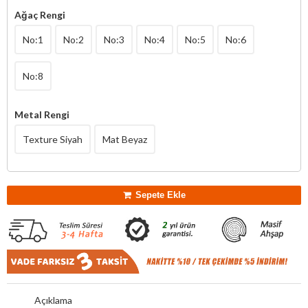
Ağaç Rengi
No:1
No:2
No:3
No:4
No:5
No:6
No:8
Metal Rengi
Texture Siyah
Mat Beyaz
Sepete Ekle
Açıklama