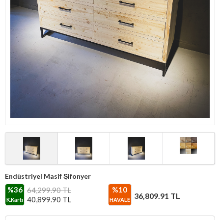
Endüstriyel Masif Şifonyer
%36
%10
64,299.90 TL
36,809.91
TL
40,899.90
TL
K.Kartı
HAVALE