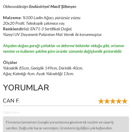
Oldwooddesign
Endüstriyel Masif Şifonyer.
Malzeme
:
%100 Ladin Ağacı, pürüzsüz yüzey.
20x20 Profil. Teleskopik çekmece ray.
Renklendirici
: EN71-3 Sertifikalı Doğal.
Yüzeyi UV Dayanımlı Polüretan Mat Vernik ile korunmuştur.
Ahşabın doğası gereği çatlaklar ve deforme bölümler olduğu gibi, ortamın
nemine ve kullanım şekline göre ürünler zamanla değişkenlik gösterebilir.
Ölçüler
Yükseklik 85cm, Genişlik 149cm, Derinlik 40cm.
Ağaç Kalınlığı 4cm. Ayak Yüksekliği 13cm.
YORUMLAR
CAN F.
3 gün önce
Firmanızı tamamen Google yorumlarına güvenerek seçtim ve sipariş
verdim. Doğru bir karar vermişim. Ürünlerin işçiliğini çok beğendim.