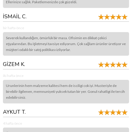
Ellerinize sağlık. Paketlemenizde çok güzeldi.
İSMAİL C.
bir hafta önce
Severek kullandığım, ömürlük bir masa. Ofisimin en dikkat çekici
eşyalarından. Bu işletmeyi tavsiye ediyorum. Çok sağlam ürünler üretiyor ve
müşteri odaklı bir satış politikası izliyorlar.
GİZEM K.
iki hafta önce
Urunlerinin hem malzeme kalitesi hem de isciligi cok iyi. Musteriyle de
birebilir ilgilenen, memnuniyeti yuksek tutan bir yer. Gonul rahatligi ile tercih
edebilirsiniz.
AYKUT T.
4 hafta önce