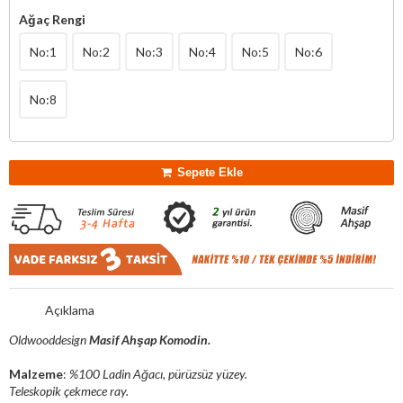
Ağaç Rengi
No:1
No:2
No:3
No:4
No:5
No:6
No:8
Sepete Ekle
Açıklama
Oldwooddesign
Masif Ahşap Komodin.
Malzeme
:
%100 Ladin Ağacı, pürüzsüz yüzey.
Teleskopik çekmece ray.