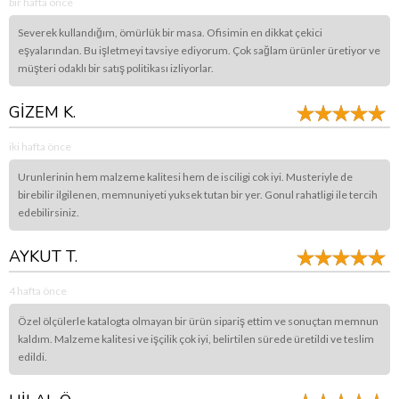
bir hafta önce
Severek kullandığım, ömürlük bir masa. Ofisimin en dikkat çekici
eşyalarından. Bu işletmeyi tavsiye ediyorum. Çok sağlam ürünler üretiyor ve
müşteri odaklı bir satış politikası izliyorlar.
GİZEM K.
iki hafta önce
Urunlerinin hem malzeme kalitesi hem de isciligi cok iyi. Musteriyle de
birebilir ilgilenen, memnuniyeti yuksek tutan bir yer. Gonul rahatligi ile tercih
edebilirsiniz.
AYKUT T.
4 hafta önce
Özel ölçülerle katalogta olmayan bir ürün sipariş ettim ve sonuçtan memnun
kaldım. Malzeme kalitesi ve işçilik çok iyi, belirtilen sürede üretildi ve teslim
edildi.