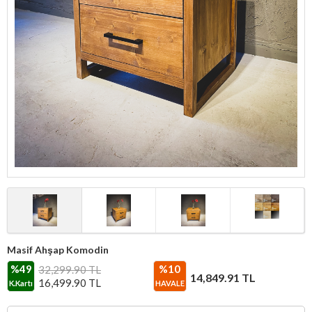
Masif Ahşap Komodin
%49
%10
32,299.90 TL
14,849.91
TL
16,499.90
TL
K.Kartı
HAVALE