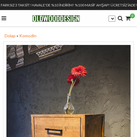
 FARKSIZ 3 TAKSİT! HAVALE'DE %10 İNDİRİM! %100 MASİF AHŞAP! ÜCRETSİZ İADE!
0
Dolap
»
Komodin