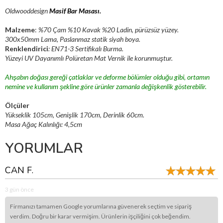
Oldwooddesign
Masif
Bar Masası.
Malzeme
:
%70 Çam %10 Kavak %20 Ladin, pürüzsüz yüzey.
300x50mm Lama, Paslanmaz statik siyah boya.
Renklendirici
: EN71-3 Sertifikalı Burma.
Yüzeyi UV Dayanımlı Polüretan Mat Vernik ile korunmuştur.
Ahşabın doğası gereği çatlaklar ve deforme bölümler olduğu gibi, ortamın
nemine ve kullanım şekline göre ürünler zamanla değişkenlik gösterebilir.
Ölçüler
Yükseklik 105cm, Genişlik 170cm, Derinlik 60cm.
Masa Ağaç Kalınlığı: 4,5cm
YORUMLAR
CAN F.
3 gün önce
Firmanızı tamamen Google yorumlarına güvenerek seçtim ve sipariş
verdim. Doğru bir karar vermişim. Ürünlerin işçiliğini çok beğendim.