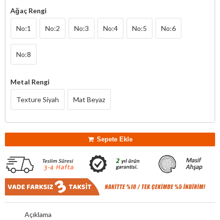
Ağaç Rengi
No:1
No:2
No:3
No:4
No:5
No:6
No:8
Metal Rengi
Texture Siyah
Mat Beyaz
Sepete Ekle
Açıklama