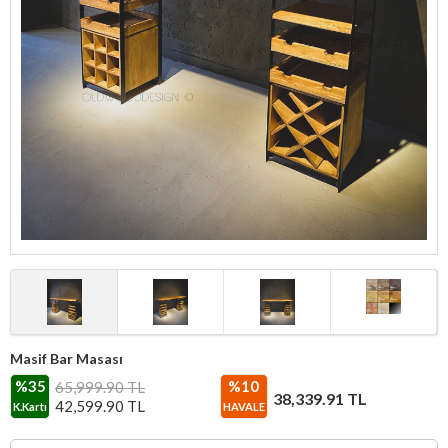
Masif Bar Masası
%35
%10
65,999.90 TL
38,339.91
TL
42,599.90
TL
K.Kartı
HAVALE