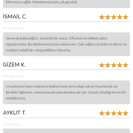
Ellerinize sağlık. Paketlemenizde çok güzeldi.
İSMAİL C.
bir hafta önce
Severek kullandığım, ömürlük bir masa. Ofisimin en dikkat çekici
eşyalarından. Bu işletmeyi tavsiye ediyorum. Çok sağlam ürünler üretiyor ve
müşteri odaklı bir satış politikası izliyorlar.
GİZEM K.
iki hafta önce
Urunlerinin hem malzeme kalitesi hem de isciligi cok iyi. Musteriyle de
birebilir ilgilenen, memnuniyeti yuksek tutan bir yer. Gonul rahatligi ile tercih
edebilirsiniz.
AYKUT T.
4 hafta önce