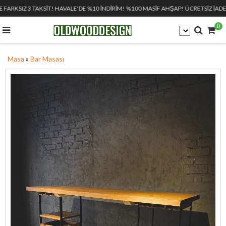
E FARKSIZ 3 TAKSİT! HAVALE'DE %10 İNDİRİM! %100 MASİF AHŞAP! ÜCRETSİZ İADE
0
Masa
»
Bar Masası