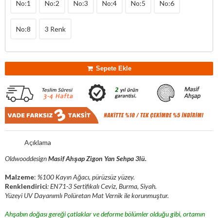
No:1
No:2
No:3
No:4
No:5
No:6
No:8
3 Renk
Sepete Ekle
Açıklama
Oldwooddesign
Masif Ahşap Zigon Yan Sehpa 3lü.
Malzeme
:
%100 Kayın Ağacı, pürüzsüz yüzey.
Renklendirici
: EN71-3 Sertifikalı Ceviz, Burma, Siyah.
Yüzeyi UV Dayanımlı Polüretan Mat Vernik ile korunmuştur.
Ahşabın doğası gereği çatlaklar ve deforme bölümler olduğu gibi, ortamın