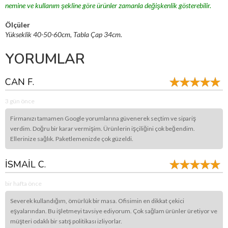
nemine ve kullanım şekline göre ürünler zamanla değişkenlik gösterebilir.
Ölçüler
Yükseklik 40-50-60cm, Tabla Çap 34cm.
YORUMLAR
CAN F.
3 gün önce
Firmanızı tamamen Google yorumlarına güvenerek seçtim ve sipariş
verdim. Doğru bir karar vermişim. Ürünlerin işçiliğini çok beğendim.
Ellerinize sağlık. Paketlemenizde çok güzeldi.
İSMAİL C.
bir hafta önce
Severek kullandığım, ömürlük bir masa. Ofisimin en dikkat çekici
eşyalarından. Bu işletmeyi tavsiye ediyorum. Çok sağlam ürünler üretiyor ve
müşteri odaklı bir satış politikası izliyorlar.