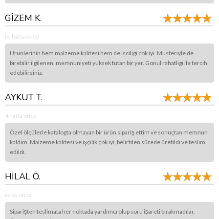
GİZEM K.
iki hafta önce
Urunlerinin hem malzeme kalitesi hem de isciligi cok iyi. Musteriyle de
birebilir ilgilenen, memnuniyeti yuksek tutan bir yer. Gonul rahatligi ile tercih
edebilirsiniz.
AYKUT T.
4 hafta önce
Özel ölçülerle katalogta olmayan bir ürün sipariş ettim ve sonuçtan memnun
kaldım. Malzeme kalitesi ve işçilik çok iyi, belirtilen sürede üretildi ve teslim
edildi.
HİLAL Ö.
iki ay önce
Siparişten teslimata her noktada yardımcı olup soru işareti bırakmadılar.