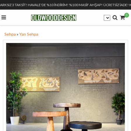
ARKSIZ 3 TAKSİT! HAVALE'DE %10 İNDİRİM! %100 MASİF AHŞAP! ÜCRETSİZ İADE! K
0
Sehpa
»
Yan Sehpa