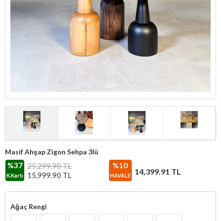
Masif Ahşap Zigon Sehpa 3lü
%37
%10
25,299.90 TL
14,399.91
TL
15,999.90
TL
K.Kartı
HAVALE
Ağaç Rengi